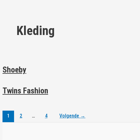
Kleding
Shoeby
Twins Fashion
1
2
…
4
Volgende
→