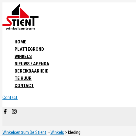
Ga
naar
de
inhoud
HOME
PLATTEGROND
WINKELS
NIEUWS / AGENDA
BEREIKBAARHEID
TE HUUR
CONTACT
Contact
Zoeken
Winkelcentrum De Stient
>
Winkels
>
kleding