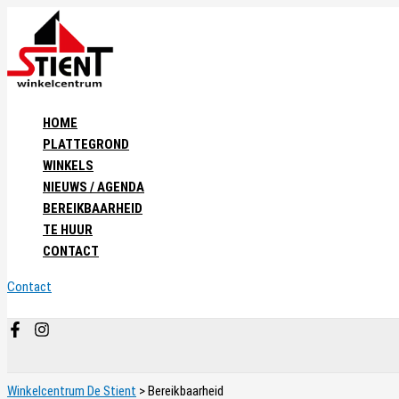
Ga
naar
de
inhoud
HOME
PLATTEGROND
WINKELS
NIEUWS / AGENDA
BEREIKBAARHEID
TE HUUR
CONTACT
Contact
Zoeken
Winkelcentrum De Stient
>
Bereikbaarheid